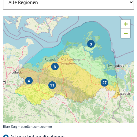
+
−
3
8
4
27
11
Bitte Strg + scrollen zum zoomen
Artenschutzmaßnahmen