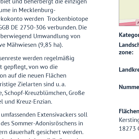
biet und beherbergt die einzigen
äume in Mecklenburg-
Ökokonto werden Trockenbiotope
GB DE 2750-306 verbunden. Die
Kategor
überwiegend Umwandlung von
ive Mähwiesen (9,85 ha).
Landsch
zone:
senreste werden regelmäßig
 gepflegt, von wo die
Landkre
ion auf die neuen Flächen
istige Zielarten sind u. a.
Numme
e, Schopf-Kreuzblümchen, Große
l und Kreuz-Enzian.
Fläche
a umfassenden Extensivackers soll
Kerstin
 des Sommer-Adonisröschens in
18273 
n dauerhaft gesichert werden.