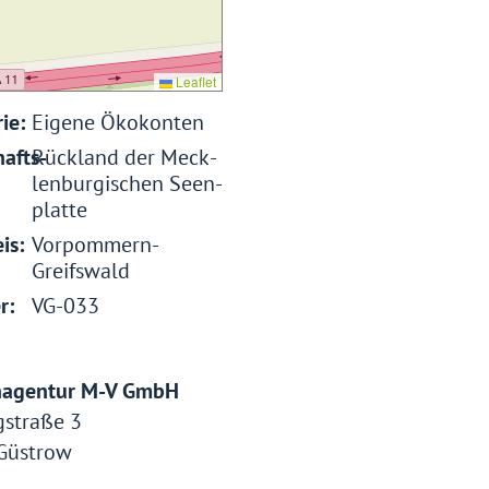
Leaflet
ie:
Eigene Ökokonten
afts-
Rückland der Meck­
len­bur­gischen Seen­
platte
is:
Vorpommern-
Greifswald
r:
VG-033
nagentur M-V GmbH
gstraße 3
Güstrow