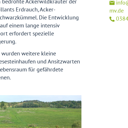
 bedrohte Ackerwildkräuter der
info
llants Erdrauch, Acker-
mv.de
chwarzkümmel. Die Entwicklung
038
auf einem lange intensiv
rt erfordert spezielle
erung.
 wurden weitere kleine
Lesesteinhaufen und Ansitzwarten
Lebensraum für gefährdete
nen.