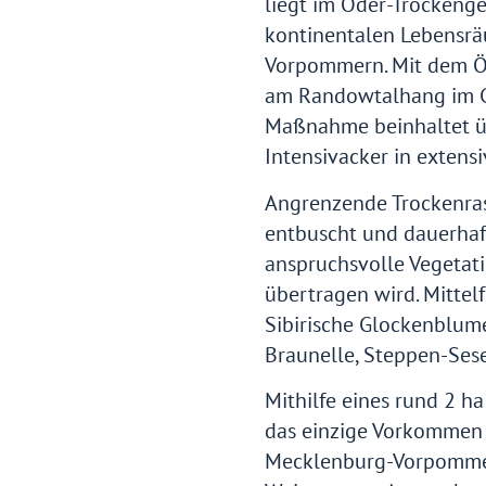
liegt im Oder-Trockenge
kontinentalen Lebensr
Vorpommern. Mit dem 
am Randowtalhang im G
Maßnahme beinhaltet 
Intensivacker in extens
Angrenzende Trockenra
entbuscht und dauerhaft
anspruchsvolle Vegetat
übertragen wird. Mittelfr
Sibirische Glockenblum
Braunelle, Steppen-Sese
Mithilfe eines rund 2 h
das einzige Vorkommen
Mecklenburg-Vorpommer