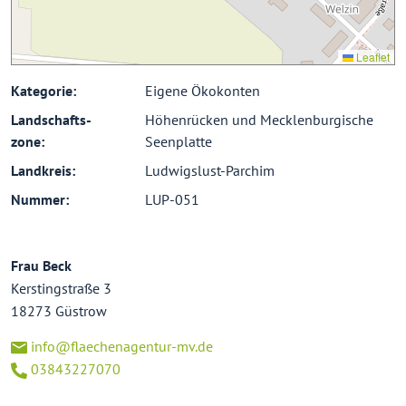
Leaflet
Kategorie:
Eigene Ökokonten
Landschafts-
Höhenrücken und Meck­len­bur­gische
zone:
Seen­platte
Landkreis:
Ludwigslust-Parchim
Nummer:
LUP-051
Frau Beck
Kerstingstraße 3
18273 Güstrow
info@flaechenagentur-mv.de
03843227070